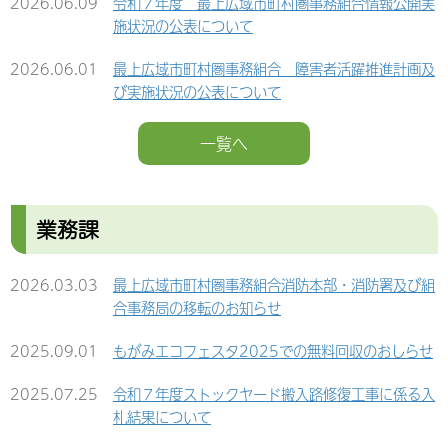
2026.06.09
令和７年度 最上広域市町村圏事務組合情報公開実
施状況の公表について
2026.06.01
最上広域市町村圏事務組合 障害者活躍推進計画及
び実施状況の公表について
2026.04.01
令和６年度事務事業評価票の公表について
一覧へ
2026.03.03
最上広域市町村圏事務組合消防本部・消防署及び組
合事務局の移転のお知らせ
業務課
2026.02.26
令和７年度 最上広域市町村圏事務組合職員（任期
付職員（事務局長））選考試験の実施について
2026.03.03
最上広域市町村圏事務組合消防本部・消防署及び組
合事務局の移転のお知らせ
2026.02.20
≪募集を締め切りました≫ 最上広域市町村圏事務
組合 会計年度任用職員の募集について（令和８年
2025.09.01
もがみエコフェスタ2025での無料回収のおしらせ
度採用）
2025.07.25
令和７年度ストックヤード搬入路修復工事に係る入
2026.02.20
令和７年度 最上広域市町村圏事務組合職員（行政
札結果について
職）採用試験二次試験 合格者について