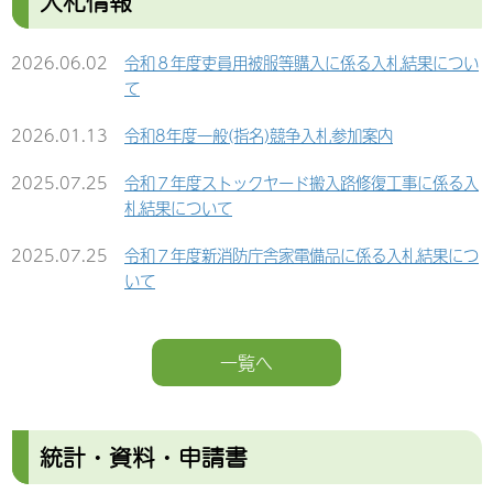
入札情報
2025.05.20
令和5年度最上広域市町村圏事務組合当初予算書の
2024.05.31
最上広域市町村圏事務組合 地球温暖化対策実行計
2025.07.11
令和７年度 最上広域市町村圏事務組合消防職員採
公表
2026.06.02
令和８年度吏員用被服等購入に係る入札結果につい
画の策定について
用試験の実施について
て
2025.05.20
令和6年度最上広域市町村圏事務組合決算の公表
2024.01.25
最上広域市町村圏事務組合 会計年度任用職員の募
2025.06.17
懲戒処分の基準について
2026.01.13
令和8年度一般(指名)競争入札参加案内
集について
2025.05.20
令和5年度最上広域市町村圏事務組合決算の公表
2025.05.30
最上広域 消防職員の懲戒処分に係る理事長コメン
2025.07.25
令和７年度ストックヤード搬入路修復工事に係る入
2021.08.24
プラネタリウム機器賃貸借業務に係る公募型プロポ
トについて
2025.05.20
令和4年度最上広域市町村圏事務組合決算の公表
札結果について
ーザル選考結果
2025.05.07
最上広域消防のパワーハラスメントに係る理事長コ
2025.05.20
令和３年度最上広域市町村圏事務組合決算の公表
2025.07.25
令和７年度新消防庁舎家電備品に係る入札結果につ
2021.06.30
プラネタリウム機器賃貸借業務に係る公募型プロポ
メントについて
いて
ーザル
2025.05.09
令和６年度 最上広域市町村圏事務組合情報公開実
2025.02.12
最上広域市町村圏事務組合 会計年度任用職員の募
施状況の公表について
2025.07.25
令和７年度無人航空機(災害用ドローン)購入に係る
集について（令和７年度採用）
入札結果について
2025.05.07
最上広域消防のパワーハラスメントに係る理事長コ
一覧へ
2024.11.26
令和６年度最上広域市町村圏事務組合消防職員採用
メントについて
2025.07.09
令和７年度充電式災害用資機材購入に係る入札結果
試験二次試験合格者について
について
統計・資料・申請書
2024.11.06
最上広域市町村圏事務組合 公共施設等総合管理計
2025.07.09
令和７年度業務用洗濯機・乾燥機購入に係る入札結
画の策定について