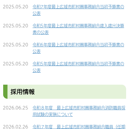
果について
2025.05.20
令和7年度最上広域市町村圏事務組合当初予算書の
2024.10.21
令和６年度最上広域市町村圏事務組合消防職員採用
公表
2025.07.09
令和７年度消防本部吏員用被服購入に係る入札結果
試験一次試験合格者について
について
2025.05.20
令和5年度最上広域市町村圏事務組合歳入歳出決算
2024.10.01
令和６年度最上広域市町村圏事務組合消防職員採用
書の公表
2025.07.09
令和７年度新消防庁舎物置保管庫購入に係る入札結
試験（職務経験者）について【再募集】
果について
2025.05.20
令和6年度最上広域市町村圏事務組合当初予算書の
2024.09.26
消防年報 令和５年版 第５３号の公開について
公表
2025.07.09
令和７年度新消防庁舎事務用什器備品購入に係る入
札結果について
2024.08.07
最上広域市町村圏事務組合新消防庁舎建設工事の
2025.05.20
令和5年度最上広域市町村圏事務組合当初予算書の
内 電気設備工事に係る指名競争入札結果について
公表
2025.07.09
令和７年度新消防庁舎トレーニング用備品購入に係
る入札結果について
2024.07.26
最上広域市町村圏事務組合新消防庁舎建設工事の
2025.05.20
令和6年度最上広域市町村圏事務組合決算の公表
内 建築工事及び外構工事不落随意契約について
2025.07.09
令和７年度消防用防火服購入に係る入札結果につい
採用情報
2025.05.20
令和5年度最上広域市町村圏事務組合決算の公表
て
2024.07.19
最上広域市町村圏事務組合高機能消防指令センター
及び消防救急デジタル無線工事に係る条件付き一般
2025.05.20
令和4年度最上広域市町村圏事務組合決算の公表
2026.06.25
令和８年度 最上広域市町村圏事務組合消防職員採
2025.07.09
令和７年度酸素呼吸器専用ボンベ・空気ボンベ購入
競争入札結果について
用試験の実施について
に係る入札結果について
2025.05.20
令和３年度最上広域市町村圏事務組合決算の公表
2024.07.19
最上広域市町村圏事務組合新消防庁舎建設工事の
2026.02.26
令和７年度 最上広域市町村圏事務組合職員（任期
2025.07.09
令和７年度広報車(南連絡１号車)購入に係る入札結