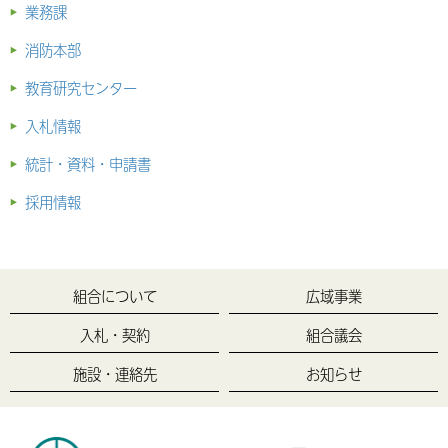
2024.07.19
最上広域市町村圏事務組合新消防庁舎建設工事の
業務課
2025.11.25
令和７年度 最上広域市町村圏事務組合職員（行政
内 機械設備工事に係る条件付き一般競争入札結果
消防本部
職）採用試験の実施について
について
教育研究センター
2025.07.11
令和７年度 最上広域市町村圏事務組合消防職員採
2024.07.19
最上広域市町村圏事務組合新消防庁舎建設工事の
用試験の実施について
内 建設工事及び外構工事に係る条件付き一般競争
入札情報
入札結果について
2025.02.12
最上広域市町村圏事務組合 会計年度任用職員の募
統計・資料・申請書
集について（令和７年度採用）
2024.07.12
令和６年度最上広域市町村圏事務組合公共工事発注
採用情報
計画書（変更）の公示について
2024.11.26
令和６年度最上広域市町村圏事務組合消防職員採用
試験二次試験合格者について
2024.07.11
最上広域市町村圏事務組合新消防庁舎建設工事の
内 電気設備工事に係る条件付き一般競争入札に係
2024.10.21
令和６年度最上広域市町村圏事務組合消防職員採用
組合について
広域事業
る入札結果について
試験一次試験合格者について
入札・契約
組合議会
2024.07.02
令和５・６年度指名競争入札業者一覧及び工種別格
2024.10.01
令和６年度最上広域市町村圏事務組合消防職員採用
付け表について
施設・連絡先
お知らせ
試験（職務経験者）について【再募集】
2024.06.26
最上広域市町村圏事務組合新消防庁舎建設工事に係
2024.01.25
最上広域市町村圏事務組合 会計年度任用職員の募
る提出書類の追加について