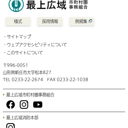
集について
2024.06.18
最上広域市町村圏事務組合新消防庁舎建設工事の
2023.03.03
令和４年度 最上広域市町村圏事務組合職員採用試
内 建築工事及び外構工事に係る条件付き一般競争
験 二次試験合格者について
入札公告について
様式
採用情報
例規集
2023.02.08
最上広域市町村圏事務組合 会計年度任用職員の募
2024.06.18
最上広域市町村圏事務組合高機能消防指令センター
サイトマップ
集について
及び消防救急デジタル無線工事に係る条件付き一般
ウェブアクセシビリティについて
競争入札公告について
2023.01.30
令和４年度 最上広域市町村圏事務組合職員採用試
このサイトについて
験 第2回 一次試験合格者について
2024.06.18
最上広域市町村圏事務組合新消防庁舎建設工事の
内 電気設備工事に係る条件付き一般競争入札公告
〒996-0051
2022.12.07
令和４年度 第２回 最上広域市町村圏事務組合職
について
山形県新庄市大字松本827
員採用試験の実施について
TEL 0233-22-2674 FAX 0233-22-1038
2024.06.18
最上広域市町村圏事務組合新消防庁舎建設工事の
2022.10.31
令和４年度 最上広域市町村圏事務組合職員採用試
内 機械設備工事に係る条件付き一般競争入札公告
験一次試験合格者について
最上広域市町村圏事務組合
について
2022.07.08
令和４年度 最上広域市町村圏事務組合職員採用試
You
Fac
Inst
験の実施について
最上広域消防本部
Tub
ebo
agr
e
ok
am
2022.02.01
最上広域市町村圏事務組合「会計年度任用職員」募