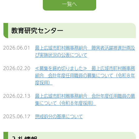
一覧へ
2026.04.13
【更新】新消防庁舎建設工事新聞について【最終
2025.07.11
令和７年度 最上広域市町村圏事務組合消防職員採
号】
用試験の実施について
2026.03.03
最上広域市町村圏事務組合消防本部・消防署及び組
教育研究センター
2025.06.17
懲戒処分の基準について
合事務局の移転のお知らせ
2025.06.02
令和７年度 女性活躍推進法に基づく取り組みの公
2026.06.01
最上広域市町村圏事務組合 障害者活躍推進計画及
2026.02.20
≪募集を締め切りました≫ 最上広域市町村圏事務
表について
び実施状況の公表について
組合 会計年度任用職員の募集について（令和８年
度採用）
2025.05.30
最上広域 消防職員の懲戒処分に係る理事長コメン
2026.02.20
≪募集を締め切りました≫ 最上広域市町村圏事務
トについて
組合 会計年度任用職員の募集について（令和８年
2026.02.13
最上広域市町村圏事務組合 会計年度任用職員の募
度採用）
集について（令和８年度採用）
2025.05.20
令和7年度最上広域市町村圏事務組合当初予算書の
公表
2026.02.13
最上広域市町村圏事務組合 会計年度任用職員の募
2026.01.22
令和７年度最上広域市町村圏事務組合消防職員採用
集について（令和８年度採用）
試験最終合格者について
2025.05.20
令和5年度最上広域市町村圏事務組合歳入歳出決算
書の公表
2025.06.17
懲戒処分の基準について
2025.11.25
令和７年度最上広域市町村圏事務組合消防職員採用
試験一次試験合格者について
2025.05.20
令和6年度最上広域市町村圏事務組合当初予算書の
2024.11.06
最上広域市町村圏事務組合 公共施設等総合管理計
公表
画の策定について
2025.11.04
消防年報 令和６年版 第５４号の公開について