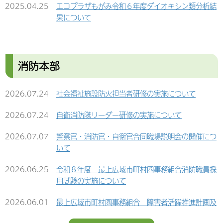
2025.04.25
エコプラザもがみ令和６年度ダイオキシン類分析結
2026.02.13
最上広域市町村圏事務組合 会計年度任用職員の募
果について
集について（令和８年度採用）
2024.11.06
最上広域市町村圏事務組合ストックヤード搬入路修
2026.02.13
最上広域市町村圏事務組合職員のハラスメントの防
復工事設計業務委託に係る入札結果について
止に関する要綱の策定について
消防本部
2024.09.20
エコフェスタもがみ2024 イベントレポート
2026.01.22
令和７年度 最上広域市町村圏事務組合職員（行政
職）採用試験一次試験 合格者について
2024.08.16
【お知らせ】衛生施設の土日祝日の会場について
2026.07.24
社会福祉施設防火担当者研修の実施について
2026.01.22
令和７年度最上広域市町村圏事務組合消防職員採用
2024.07.29
リサイクルプラザもがみの受入再開について
2026.07.24
自衛消防隊リーダー研修の実施について
試験最終合格者について
2024.02.27
【お知らせ】令和6年度無料回収品目について
2026.07.07
警察官・消防官・自衛官合同職場説明会の開催につ
2025.12.18
最上広域市町村圏事務組合職員の人事行政の運営等
いて
の状況（令和７年度公表分）
2023.07.31
令和５年度版「衛生年鑑」（令和４年度実績）の公
開について
2026.06.25
令和８年度 最上広域市町村圏事務組合消防職員採
2025.11.25
令和７年度最上広域市町村圏事務組合消防職員採用
用試験の実施について
試験一次試験合格者について
2022.10.18
「もがみエコフェスタ２０２２」開催のおしらせ
2026.06.01
最上広域市町村圏事務組合 障害者活躍推進計画及
2025.11.25
令和７年度 最上広域市町村圏事務組合職員（行政
び実施状況の公表について
職）採用試験の実施について