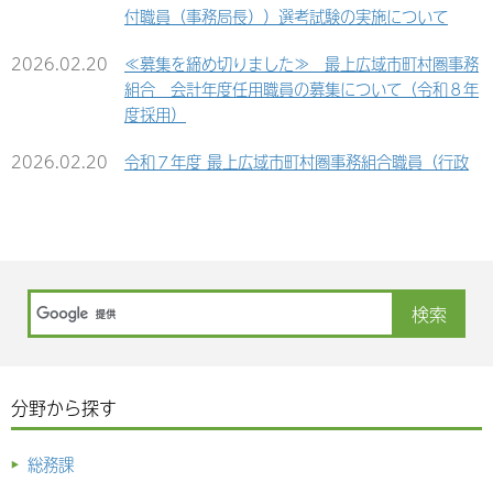
内 機械設備工事に係る条件付き一般競争入札結果
2023.07.31
令和５年度版「衛生年鑑」（令和４年度実績）の公
付職員（事務局長））選考試験の実施について
果について
について
開について
2026.02.20
≪募集を締め切りました≫ 最上広域市町村圏事務
2025.01.09
令和7・8年度一般（指名）競争入札参加案内
2024.07.19
最上広域市町村圏事務組合新消防庁舎建設工事の
2023.07.18
令和４年度（令和5年3月31日現在）財政状況の公
組合 会計年度任用職員の募集について（令和８年
内 建設工事及び外構工事に係る条件付き一般競争
表について
度採用）
2024.11.06
最上広域市町村圏事務組合ストックヤード搬入路修
入札結果について
復工事設計業務委託に係る入札結果について
2022.06.30
令和３年度（令和4年3月31日現在）財政状況の公
2026.02.20
令和７年度 最上広域市町村圏事務組合職員（行政
2024.07.12
令和６年度最上広域市町村圏事務組合公共工事発注
表について
職）採用試験二次試験 合格者について
2024.10.04
令和６年度 最上広域交流センターゆめりあ 除雪
計画書（変更）の公示について
機購入に係る入札結果について
2026.02.13
最上広域市町村圏事務組合 会計年度任用職員の募
2024.07.11
最上広域市町村圏事務組合新消防庁舎建設工事の
集について（令和８年度採用）
2024.08.07
最上広域市町村圏事務組合新消防庁舎建設工事の
内 電気設備工事に係る条件付き一般競争入札に係
内 電気設備工事に係る指名競争入札結果について
る入札結果について
2026.01.22
令和７年度 最上広域市町村圏事務組合職員（行政
職）採用試験一次試験 合格者について
2024.07.26
最上広域市町村圏事務組合新消防庁舎建設工事の
2024.06.26
最上広域市町村圏事務組合新消防庁舎建設工事に係
内 建築工事及び外構工事不落随意契約について
る提出書類の追加について
2026.01.22
令和７年度最上広域市町村圏事務組合消防職員採用
試験最終合格者について
2024.07.19
分野から探す
最上広域市町村圏事務組合高機能消防指令センター
及び消防救急デジタル無線工事に係る条件付き一般
2025.11.25
令和７年度最上広域市町村圏事務組合消防職員採用
競争入札結果について
総務課
試験一次試験合格者について