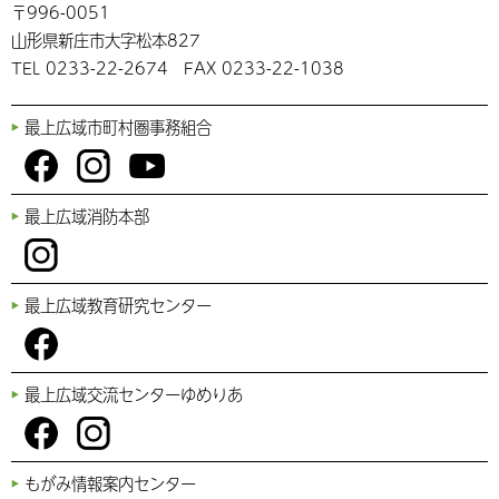
〒996-0051
山形県新庄市大字松本827
TEL 0233-22-2674 FAX 0233-22-1038
最上広域市町村圏事務組合
You
Fac
Inst
最上広域消防本部
Tub
ebo
agr
e
ok
am
Inst
最上広域教育研究センター
agr
am
Fac
最上広域交流センターゆめりあ
ebo
ok
Fac
Inst
もがみ情報案内センター
ebo
agr