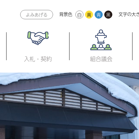
背景色
文字の大
よみあげる
白
黄
青
黒
本文へ
入札・契約
組合議会