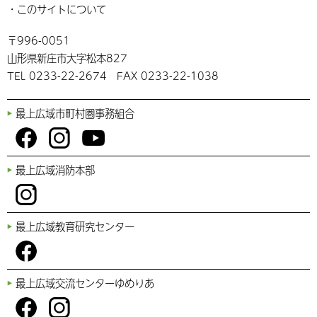
このサイトについて
〒996-0051
山形県新庄市大字松本827
TEL 0233-22-2674 FAX 0233-22-1038
最上広域市町村圏事務組合
You
Fac
Inst
最上広域消防本部
Tub
ebo
agr
e
ok
am
Inst
最上広域教育研究センター
agr
am
Fac
最上広域交流センターゆめりあ
ebo
ok