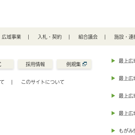
広域事業
入札・契約
組合議会
施設・連
最上広
式
採用情報
例規集
最上広
て
このサイトについて
最上広
最上広
もがみ