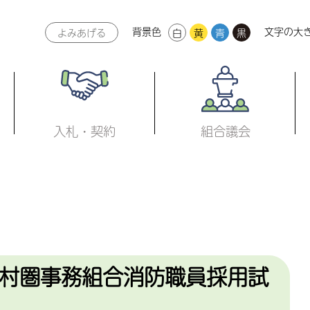
背景色
文字の大
よみあげる
白
黄
青
黒
本文へ
入札・契約
組合議会
村圏事務組合消防職員採用試