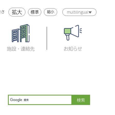
拡大
標準
縮小
きさ
multilingual▼
施設・連絡先
お知らせ