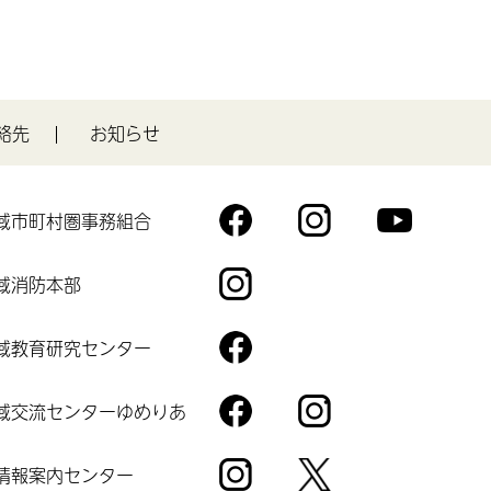
絡先
お知らせ
域市町村圏事務組合
You
Fac
Inst
Tub
eb
agr
域消防本部
e
oo
am
Inst
k
agr
域教育研究センター
am
Fac
eb
域交流センターゆめりあ
oo
Fac
Inst
k
eb
agr
情報案内センター