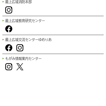
最上広域消防本部
Tub
ebo
agr
e
ok
am
Inst
最上広域教育研究センター
agr
am
Fac
最上広域交流センターゆめりあ
ebo
ok
Fac
Inst
もがみ情報案内センター
ebo
agr
ok
am
Inst
Twi
agr
tter
am