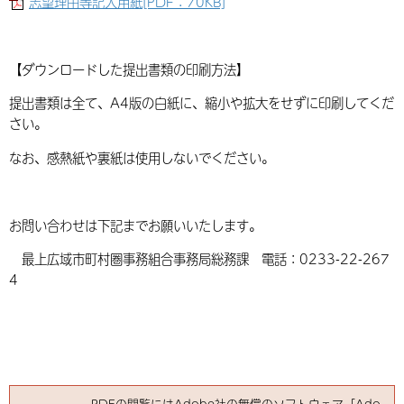
志望理由等記入用紙[PDF：70KB]
【ダウンロードした提出書類の印刷方法】
提出書類は全て、A4版の白紙に、縮小や拡大をせずに印刷してくだ
さい。
なお、感熱紙や裏紙は使用しないでください。
お問い合わせは下記までお願いいたします。
最上広域市町村圏事務組合事務局総務課 電話：0233-22-267
4
PDFの閲覧にはAdobe社の無償のソフトウェア「Ado