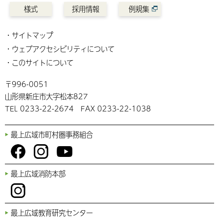
様式
採用情報
例規集
サイトマップ
ウェブアクセシビリティについて
このサイトについて
〒996-0051
山形県新庄市大字松本827
TEL 0233-22-2674 FAX 0233-22-1038
最上広域市町村圏事務組合
You
Fac
Inst
最上広域消防本部
Tub
ebo
agr
e
ok
am
Inst
最上広域教育研究センター
agr