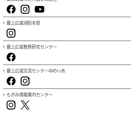
You
Fac
Inst
最上広域消防本部
Tub
ebo
agr
e
ok
am
Inst
最上広域教育研究センター
agr
am
Fac
最上広域交流センターゆめりあ
ebo
ok
Fac
Inst
もがみ情報案内センター
ebo
agr
ok
am
Inst
Twi
agr
tter
am