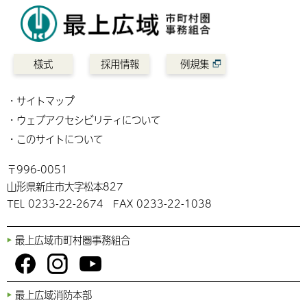
様式
採用情報
例規集
サイトマップ
ウェブアクセシビリティについて
このサイトについて
〒996-0051
山形県新庄市大字松本827
TEL 0233-22-2674 FAX 0233-22-1038
最上広域市町村圏事務組合
You
Fac
Inst
最上広域消防本部
Tub
ebo
agr