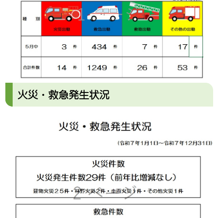
集について（令和８年度採用）
2026.01.22
令和７年度最上広域市町村圏事務組合消防職員採用
試験最終合格者について
2026.01.13
令和8年度一般(指名)競争入札参加案内
2025.12.26
林野火災注意報・警報について
火災・救急発生状況
2025.11.25
令和７年度最上広域市町村圏事務組合消防職員採用
試験一次試験合格者について
2025.11.04
消防年報 令和６年版 第５４号の公開について
2025.10.24
消防職員のサングラスの着用について