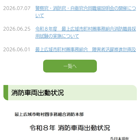
2026.07.07
警察官・消防官・自衛官合同職場説明会の開催につ
いて
2026.06.25
令和８年度 最上広域市町村圏事務組合消防職員採
用試験の実施について
2026.06.01
最上広域市町村圏事務組合 障害者活躍推進計画及
び実施状況の公表について
一覧へ
2026.03.27
消防本部 災害情報テレホンサービス案内番号変更
のご案内
2026.03.03
最上広域市町村圏事務組合消防本部・消防署及び組
消防車両出動状況
合事務局の移転のお知らせ
2026.02.20
≪募集を締め切りました≫ 最上広域市町村圏事務
組合 会計年度任用職員の募集について（令和８年
度採用）
2026.02.13
最上広域市町村圏事務組合 会計年度任用職員の募