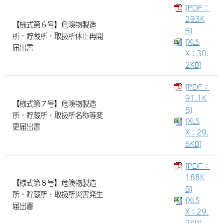
[PDF：
293K
【様式第６号】危険物製造
B]
所・貯蔵所・取扱所休止再開
[XLS
届出書
X：30.
2KB]
[PDF：
91.1K
【様式第７号】危険物製造
B]
所・貯蔵所・取扱所名称等変
[XLS
更届出書
X：29.
6KB]
[PDF：
188K
【様式第８号】危険物製造
B]
所・貯蔵所・取扱所災害発生
[XLS
届出書
X：29.