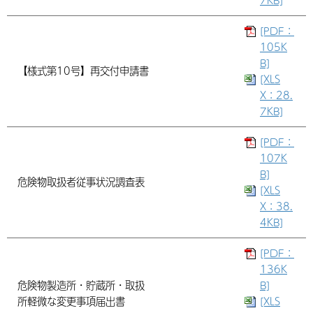
7KB]
[PDF：
105K
B]
【様式第10号】再交付申請書
[XLS
X：28.
7KB]
[PDF：
107K
B]
危険物取扱者従事状況調査表
[XLS
X：38.
4KB]
[PDF：
136K
危険物製造所・貯蔵所・取扱
B]
所軽微な変更事項届出書
[XLS