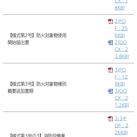
CX：1
8KB]
2[PD
F：25
【様式第2号】防火対象物使用
6KB]
開始届出書
2[DO
CX：2
3.8KB]
3[PD
F：12
【様式第3号】防火対象物棟別
9KB]
概要追加書類
3[DO
CX：2
1.2KB]
3-3[P
DF：2
26KB]
【
様式第3号の3
】消防設備業