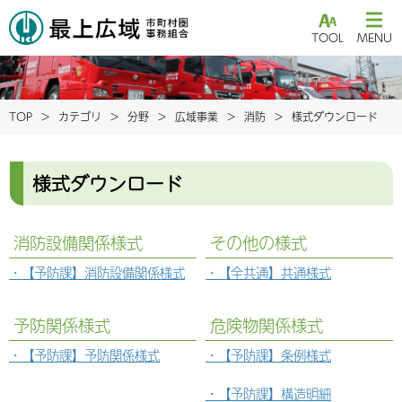
TOOL
MENU
TOP
カテゴリ
分野
広域事業
消防
様式ダウンロード
様式ダウンロード
消防設備関係様式
その他の様式
【予防課】消防設備関係様式
【全共通】共通様式
予防関係様式
危険物関係様式
【予防課】予防関係様式
【予防課】条例様式
【予防課】構造明細