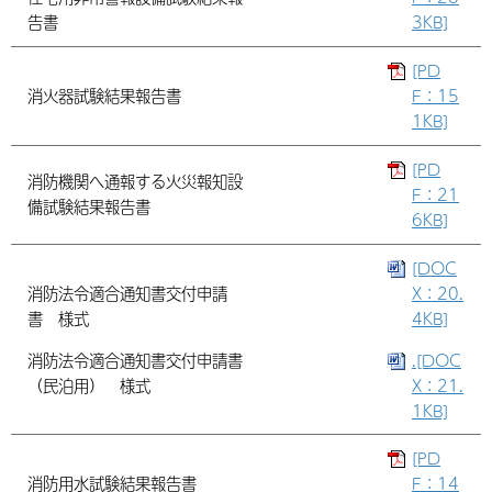
告書
3KB]
[PD
消火器試験結果報告書
F：15
1KB]
[PD
消防機関へ通報する火災報知設
F：21
備試験結果報告書
6KB]
[DOC
消防法令適合通知書交付申請
X：20.
書 様式
4KB]
消防法令適合通知書交付申請書
.[DOC
（民泊用） 様式
X：21.
1KB]
[PD
消防用水試験結果報告書
F：14