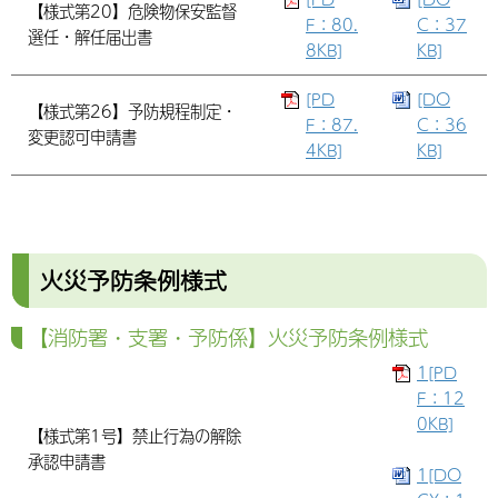
【様式第20】危険物保安監督
F：80.
C：37
選任・解任届出書
8KB]
KB]
[PD
[DO
【様式第26】予防規程制定・
F：87.
C：36
変更認可申請書
4KB]
KB]
火災予防条例様式
【消防署・支署・予防係】火災予防条例様式
1[PD
F：12
0KB]
【様式第1号】禁止行為の解除
承認申請書
1[DO