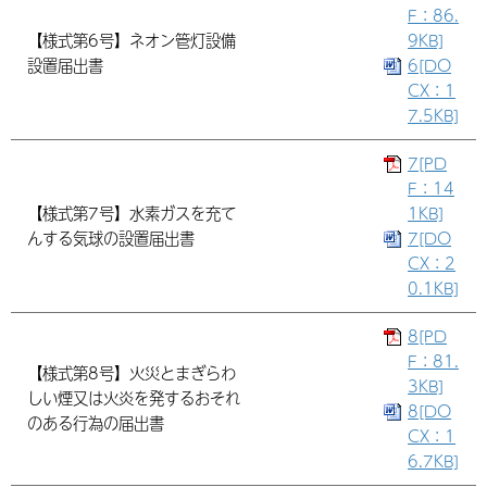
F：86.
【様式第6号】ネオン管灯設備
9KB]
設置届出書
6[DO
CX：1
7.5KB]
7[PD
F：14
【様式第7号】水素ガスを充て
1KB]
んする気球の設置届出書
7[DO
CX：2
0.1KB]
8[PD
F：81.
【様式第8号】火災とまぎらわ
3KB]
しい煙又は火炎を発するおそれ
8[DO
のある行為の届出書
CX：1
6.7KB]