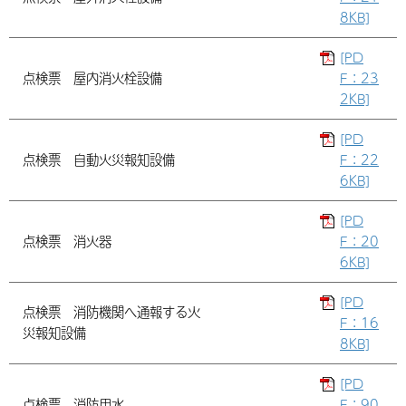
8KB]
[PD
点検票 屋内消火栓設備
F：23
2KB]
[PD
点検票 自動火災報知設備
F：22
6KB]
[PD
点検票 消火器
F：20
6KB]
[PD
点検票 消防機関へ通報する火
F：16
災報知設備
8KB]
[PD
点検票 消防用水
F：90.