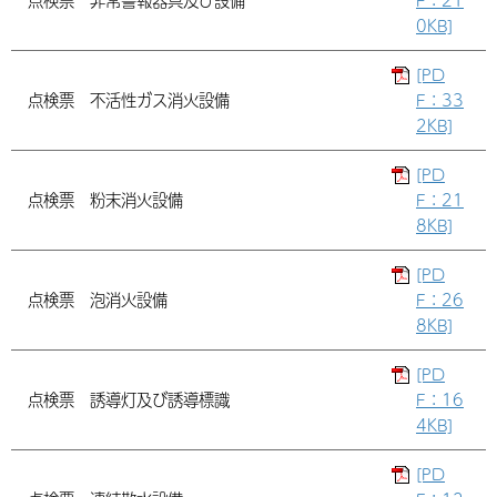
点検票 非常警報器具及び設備
F：21
0KB]
[PD
点検票 不活性ガス消火設備
F：33
2KB]
[PD
点検票 粉末消火設備
F：21
8KB]
[PD
点検票 泡消火設備
F：26
8KB]
[PD
点検票 誘導灯及び誘導標識
F：16
4KB]
[PD