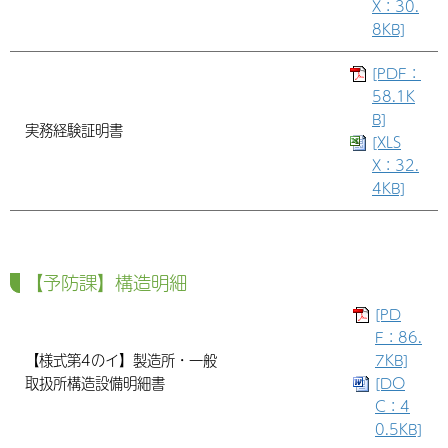
X：30.
8KB]
[PDF：
58.1K
B]
実務経験証明書
[XLS
X：32.
4KB]
【予防課】構造明細
[PD
F：86.
【様式第4のイ】製造所・一般
7KB]
取扱所構造設備明細書
[DO
C：4
0.5KB]