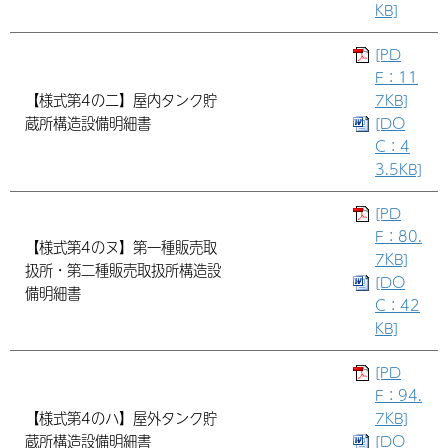
KB]
[PD
F：11
【様式第4のニ】屋内タンク貯
7KB]
蔵所構造設備明細書
[DO
C：4
3.5KB]
[PD
F：80.
【様式第4のヌ】第一種販売取
7KB]
扱所・第二種販売取扱所構造設
[DO
備明細書
C：42
KB]
[PD
F：94.
【様式第4のハ】屋外タンク貯
7KB]
蔵所構造設備明細書
[DO