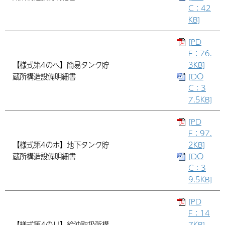
C：42
KB]
[PD
F：76.
【様式第4のへ】簡易タンク貯
3KB]
蔵所構造設備明細書
[DO
C：3
7.5KB]
[PD
F：97.
【様式第4のホ】地下タンク貯
2KB]
蔵所構造設備明細書
[DO
C：3
9.5KB]
[PD
F：14
【様式第4のリ】給油取扱所構
7KB]