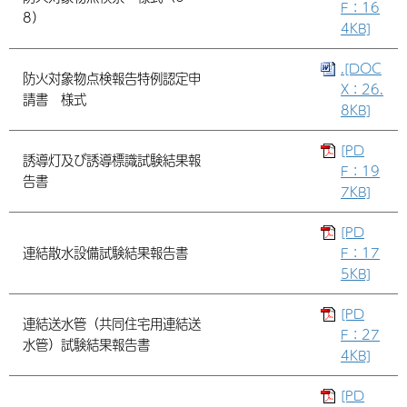
F：16
8）
4KB]
.[DOC
防火対象物点検報告特例認定申
X：26.
請書 様式
8KB]
[PD
誘導灯及び誘導標識試験結果報
F：19
告書
7KB]
[PD
連結散水設備試験結果報告書
F：17
5KB]
[PD
連結送水管（共同住宅用連結送
F：27
水管）試験結果報告書
4KB]
[PD