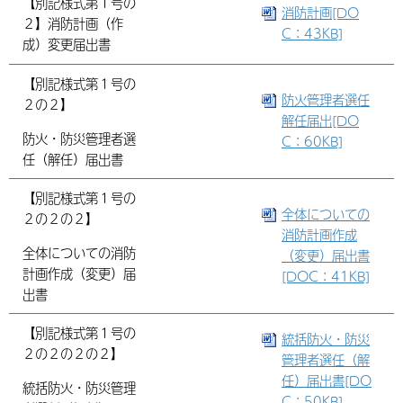
【別記様式第１号の
消防計画[DO
２】消防計画（作
C：43KB]
成）変更届出書
【別記様式第１号の
防火管理者選任
２の２】
解任届出[DO
防火・防災管理者選
C：60KB]
任（解任）届出書
【別記様式第１号の
全体についての
２の２の２】
消防計画作成
全体についての消防
（変更）届出書
計画作成（変更）届
[DOC：41KB]
出書
【別記様式第１号の
統括防火・防災
２の２の２の２】
管理者選任（解
任）届出書[DO
統括防火・防災管理
C：50KB]