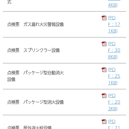
式
4KB]
[PD
点検票 ガス漏れ火災警報設備
F：17
1KB]
[PD
点検票 スプリンクラー設備
F：30
8KB]
[PD
点検票 パッケージ型自動消火
F：25
設備
1KB]
[PD
点検票 パッケージ型消火設備
F：20
3KB]
[PD
点検票 屋外消火栓設備
F：21