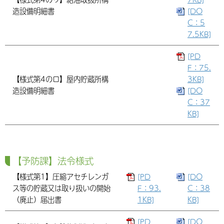
造設備明細書
[DO
C：5
7.5KB]
[PD
F：75.
【様式第4のロ】屋内貯蔵所構
3KB]
造設備明細書
[DO
C：37
KB]
【予防課】法令様式
【様式第1】圧縮アセチレンガ
[PD
[DO
ス等の貯蔵又は取り扱いの開始
F：93.
C：38
（廃止）届出書
1KB]
KB]
[PD
[DO