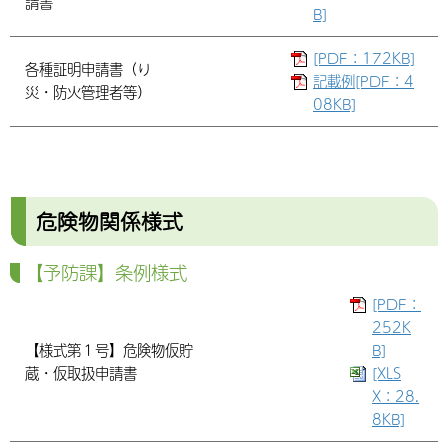
請書
B]
[PDF：172KB]
各種証明申請書（り
記載例[PDF：4
災・防火管理者等）
08KB]
危険物関係様式
【予防課】条例様式
[PDF：
252K
【様式第１号】危険物仮貯
B]
蔵・仮取扱申請書
[XLS
X：28.
8KB]