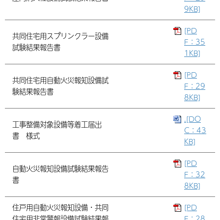
9KB]
[PD
共同住宅用スプリンクラー設備
F：35
試験結果報告書
1KB]
[PD
共同住宅用自動火災報知設備試
F：29
験結果報告書
8KB]
.[DO
工事整備対象設備等着工届出
C：43
書 様式
KB]
[PD
自動火災報知設備試験結果報告
F：32
書
8KB]
住戸用自動火災報知設備・共同
[PD
住宅用非常警報設備試験結果報
F：28