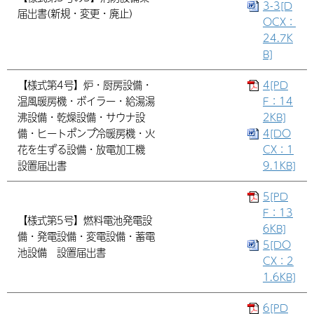
3-3[D
届出書(新規・変更・廃止)
OCX：
24.7K
B]
【様式第4号】炉・厨房設備・
4[PD
温風暖房機・ボイラー・給湯湯
F：14
沸設備・乾燥設備・サウナ設
2KB]
備・ヒートポンプ冷暖房機・火
4[DO
花を生ずる設備・放電加工機
CX：1
設置届出書
9.1KB]
5[PD
F：13
【様式第5号】燃料電池発電設
6KB]
備・発電設備・変電設備・蓄電
5[DO
池設備 設置届出書
CX：2
1.6KB]
6[PD