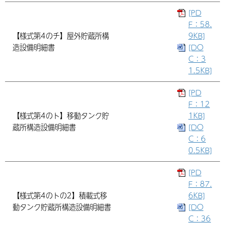
[PD
F：58.
【様式第4のチ】屋外貯蔵所構
9KB]
造設備明細書
[DO
C：3
1.5KB]
[PD
F：12
【様式第4のト】移動タンク貯
1KB]
蔵所構造設備明細書
[DO
C：6
0.5KB]
[PD
F：87.
【様式第4のトの2】積載式移
6KB]
動タンク貯蔵所構造設備明細書
[DO
C：36