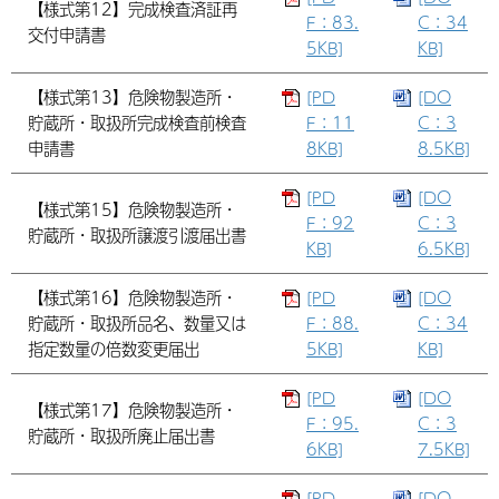
【様式第12】完成検査済証再
F：83.
C：34
交付申請書
5KB]
KB]
【様式第13】危険物製造所・
[PD
[DO
貯蔵所・取扱所完成検査前検査
F：11
C：3
申請書
8KB]
8.5KB]
[PD
[DO
【様式第15】危険物製造所・
F：92
C：3
貯蔵所・取扱所譲渡引渡届出書
KB]
6.5KB]
【様式第16】危険物製造所・
[PD
[DO
貯蔵所・取扱所品名、数量又は
F：88.
C：34
指定数量の倍数変更届出
5KB]
KB]
[PD
[DO
【様式第17】危険物製造所・
F：95.
C：3
貯蔵所・取扱所廃止届出書
6KB]
7.5KB]
[PD
[DO