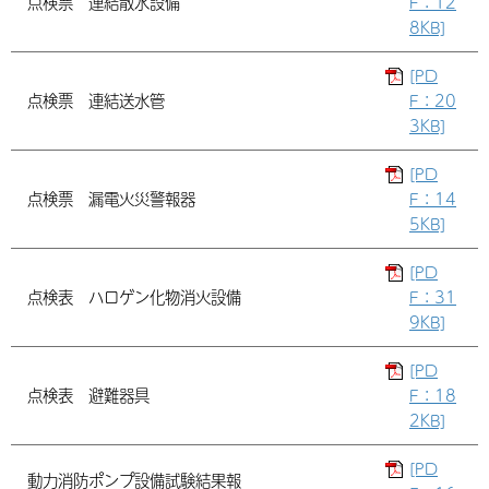
点検票 連結散水設備
F：12
8KB]
[PD
点検票 連結送水管
F：20
3KB]
[PD
点検票 漏電火災警報器
F：14
5KB]
[PD
点検表 ハロゲン化物消火設備
F：31
9KB]
[PD
点検表 避難器具
F：18
2KB]
[PD
動力消防ポンプ設備試験結果報