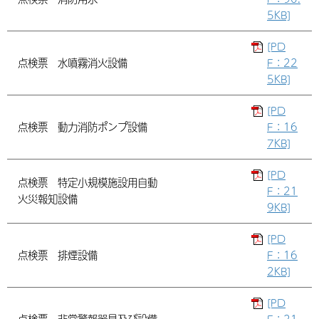
5KB]
[PD
点検票 水噴霧消火設備
F：22
5KB]
[PD
点検票 動力消防ポンプ設備
F：16
7KB]
[PD
点検票 特定小規模施設用自動
F：21
火災報知設備
9KB]
[PD
点検票 排煙設備
F：16
2KB]
[PD