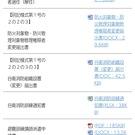
者選任（解任）
【別記様式第１号の
防火対象物・防
２の２の３】
災管理対象物管
理権限者変更届
防火対象物・防災管
出書[DOCX：2
理対象物管理権限者
9.6KB]
変更届出書
【別記様式第１号の
自衛消防組織設
２の２の３の３】
置（変更）届出
書[DOC：42.5
自衛消防組織設置
KB]
（変更）届出書
自衛消防訓練通
自衛消防訓練通知書
知書[XLSX：38K
B]
[PDF：185KB]
避難訓練講師派遣申
[DOCX：13.5K