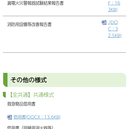
漏電火災警報器試験結果報告書
F：16
3KB]
.[DO
消防用設備等改善報告書
C：3
2.5KB]
その他の様式
【全共通】共通様式
救急物品借用書
借用書[DOCX：13.6KB]
借用書（訓練用消火器等）