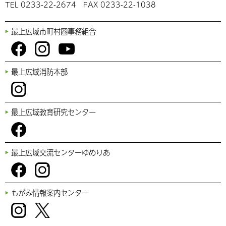
TEL 0233-22-2674 FAX 0233-22-1038
最上広域市町村圏事務組合
You
Fac
Inst
最上広域消防本部
Tub
ebo
agr
e
ok
am
Inst
最上広域教育研究センター
agr
am
Fac
最上広域交流センターゆめりあ
ebo
ok
Fac
Inst
もがみ情報案内センター
ebo
agr
ok
am
Inst
Twi