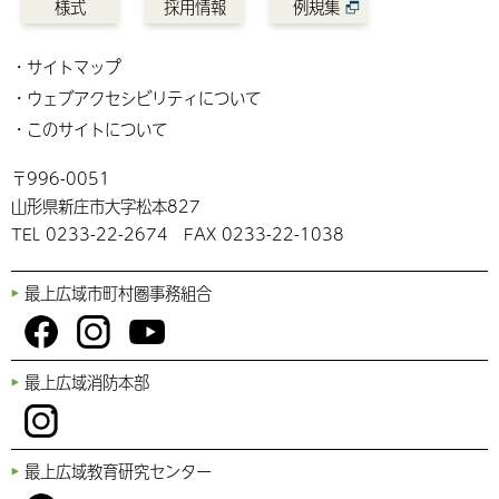
様式
採用情報
例規集
サイトマップ
ウェブアクセシビリティについて
このサイトについて
〒996-0051
山形県新庄市大字松本827
TEL 0233-22-2674 FAX 0233-22-1038
最上広域市町村圏事務組合
You
Fac
Inst
最上広域消防本部
Tub
ebo
agr
e
ok
am
Inst
最上広域教育研究センター
agr