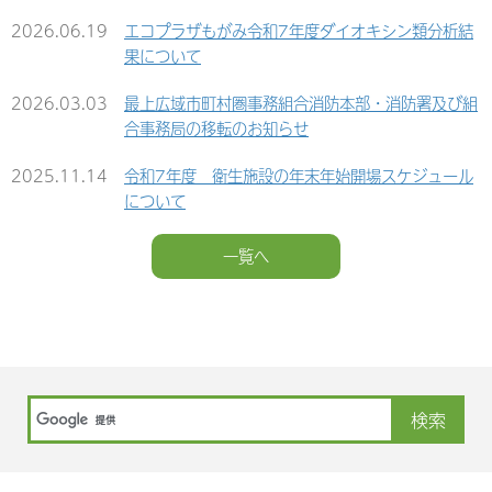
2026.06.19
エコプラザもがみ令和7年度ダイオキシン類分析結
果について
2026.03.03
最上広域市町村圏事務組合消防本部・消防署及び組
合事務局の移転のお知らせ
2025.11.14
令和7年度 衛生施設の年末年始開場スケジュール
について
2025.09.01
令和7年度版「衛生年鑑」（令和6年度実績）の公
一覧へ
開について
2025.09.01
もがみエコフェスタ2025の開催について
2025.09.01
もがみエコフェスタ2025での無料回収のおしらせ
2025.07.30
令和６年度リサイクルプラザもがみ・もがみクリー
ンセンター 水質分析結果
2025.04.25
エコプラザもがみ令和６年度ダイオキシン類分析結