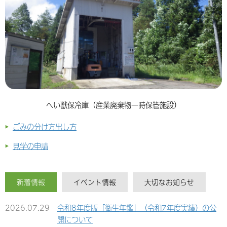
へい獣保冷庫（産業廃棄物一時保管施設）
ごみの分け方出し方
見学の申請
新着情報
イベント情報
大切なお知らせ
2026.07.29
令和8年度版「衛生年鑑」（令和7年度実績）の公
開について