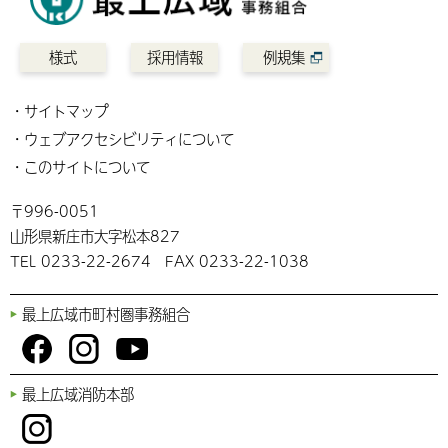
様式
採用情報
例規集
サイトマップ
ウェブアクセシビリティについて
このサイトについて
〒996-0051
山形県新庄市大字松本827
TEL 0233-22-2674 FAX 0233-22-1038
最上広域市町村圏事務組合
You
Fac
Inst
最上広域消防本部
Tub
ebo
agr
e
ok
am