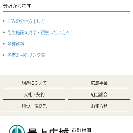
分野から探す
果について
2024.12.27
令和６年度版衛生年鑑（令和５年度実績）の差し替
ごみの分け方出し方
えについて
衛生施設を見学・視察したい方へ
2024.12.27
令和６年度 衛生施設の年末年始開場スケジュール
各種資料
について
各市町村のリンク集
2024.12.04
令和６年度 へい獣保冷庫の年末年始受付日程につ
いて
2024.11.06
最上広域市町村圏事務組合ストックヤード搬入路修
組合について
広域事業
復工事設計業務委託に係る入札結果について
入札・契約
組合議会
2024.10.09
令和6年度版「衛生年鑑」（令和5年度実績）の公
開について
施設・連絡先
お知らせ
2024.09.20
エコフェスタもがみ2024 イベントレポート