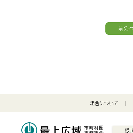
前の
組合について
様