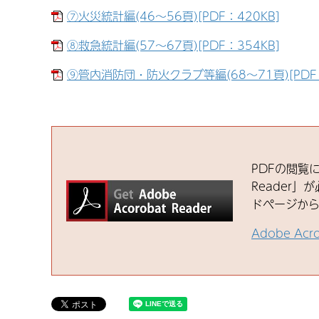
⑦火災統計編(46～56頁)[PDF：420KB]
⑧救急統計編(57～67頁)[PDF：354KB]
⑨管内消防団・防火クラブ等編(68～71頁)[PDF：
PDFの閲覧に
Reader」が
ドページか
Adobe Ac