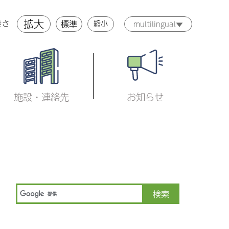
拡大
標準
縮小
きさ
multilingual▼
施設・連絡先
お知らせ