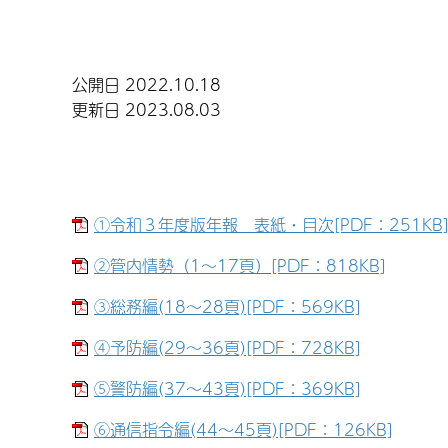
公開日 2022.10.18
更新日 2023.08.03
①令和３年度版年報 表紙・目次[PDF：251KB
②管内情勢（1～17頁）[PDF：818KB]
③総務編(18～28頁)[PDF：569KB]
④予防編(29～36頁)[PDF：728KB]
⑤警防編(37～43頁)[PDF：369KB]
⑥通信指令編(44～45頁)[PDF：126KB]