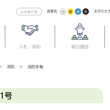
背景色
文字の大
よみあげる
白
黄
青
黒
本文へ
入札・契約
組合議会
消防
消防年報
1号