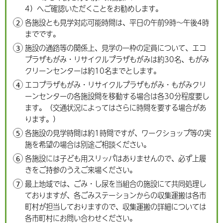
4）へご確認いただくことをお勧めします。
各施設とも見学対応可能時間は、平日の午前9時～午後4時
までです。
施設の通路等の関係上、見学の一枠の定員について、エコ
プラザもがみ・リサイクルプラザもがみは約30名、もがみ
クリーンセンターは約10名までとします。
エコプラザもがみ・リサイクルプラザもがみ・もがみクリ
ーンセンターの各施設間を移動する場合は各30分程度要し
ます。（交通状況によってはさらに時間を要する場合があ
ります。）
各施設の見学時間は約1時間ですが、ワークショップ等の実
施を希望の場合は別途ご相談ください。
各施設には子ども用スリッパはありませんので、必ず上履
きをご持参のうえご来場ください。
最上地域では、ごみ・し尿を当組合の施設にて共同処理し
ておりますが、各ごみステーションからの収集運搬は各市
町村が担当しておりますので、収集運搬の詳細については
各市町村にお問い合わせください。