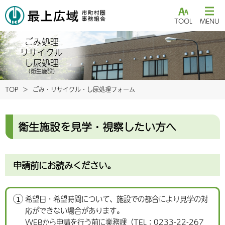
TOOL
MENU
ごみ処理
リサイクル
し尿処理
（衛生施設）
TOP
ごみ・リサイクル・し尿処理フォーム
衛生施設を見学・視察したい方へ
申請前にお読みください。
希望日・希望時間について、施設での都合により見学の対
応ができない場合があります。
WEBから申請を行う前に業務課（TEL：0233-22-267