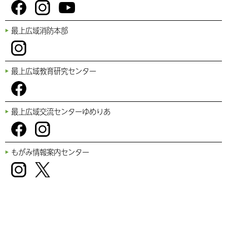
You
Fac
Inst
最上広域消防本部
Tub
ebo
agr
e
ok
am
Inst
最上広域教育研究センター
agr
am
Fac
最上広域交流センターゆめりあ
ebo
ok
Fac
Inst
もがみ情報案内センター
ebo
agr
ok
am
Inst
Twi
agr
tter
am