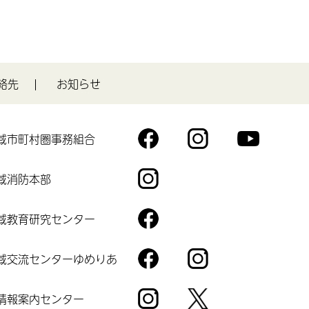
絡先
お知らせ
域市町村圏事務組合
You
Fac
Inst
Tub
eb
agr
域消防本部
e
oo
am
Inst
k
agr
域教育研究センター
am
Fac
eb
域交流センターゆめりあ
oo
Fac
Inst
k
eb
agr
情報案内センター