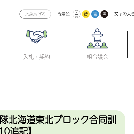
背景色
文字の大
よみあげる
白
黄
青
黒
本文へ
入札・契約
組合議会
隊北海道東北ブロック合同訓
10追記】