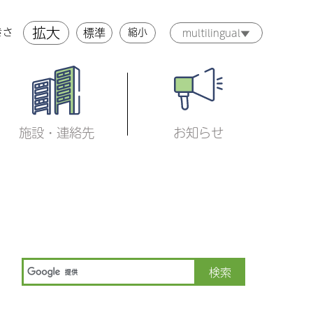
拡大
標準
縮小
きさ
multilingual▼
施設・連絡先
お知らせ