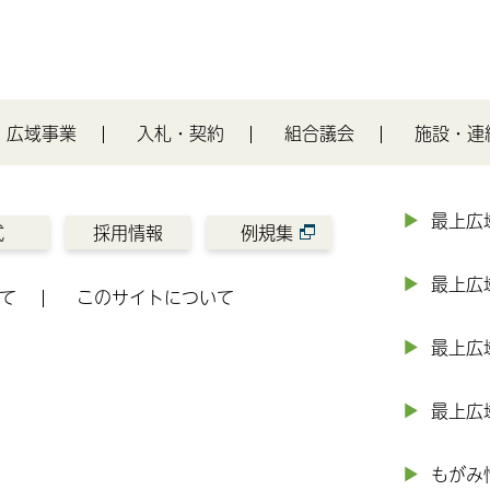
広域事業
入札・契約
組合議会
施設・連
最上広
式
採用情報
例規集
最上広
て
このサイトについて
最上広
最上広
もがみ