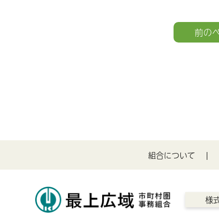
前の
組合について
様