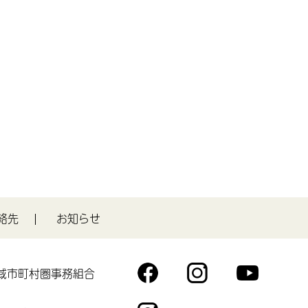
絡先
お知らせ
域市町村圏事務組合
You
Fac
Inst
Tub