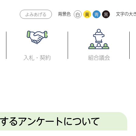
背景色
文字の大
よみあげる
白
黄
青
黒
本文へ
入札・契約
組合議会
するアンケートについて