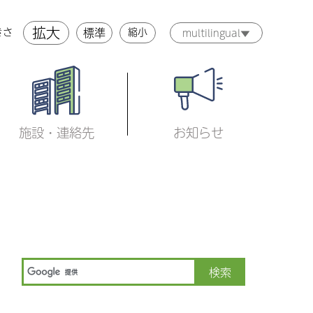
拡大
標準
縮小
きさ
multilingual▼
施設・連絡先
お知らせ