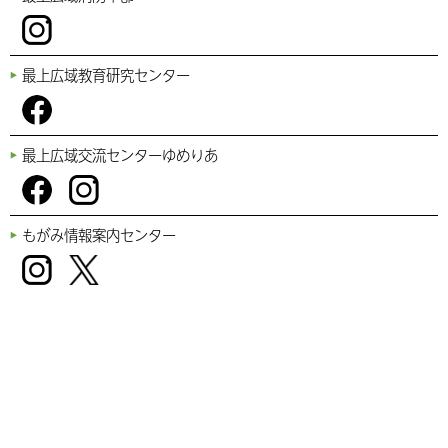
e
ok
am
Inst
最上広域教育研究センター
agr
am
Fac
最上広域交流センターゆめりあ
ebo
ok
Fac
Inst
もがみ情報案内センター
ebo
agr
ok
am
Inst
Twi
agr
tter
am