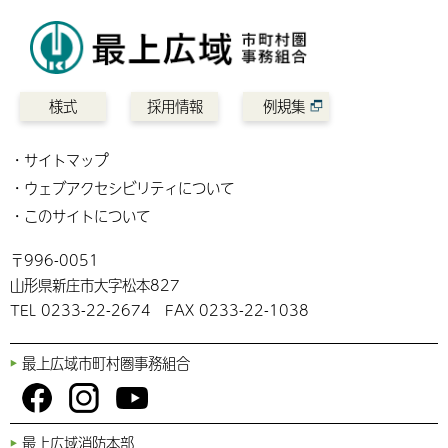
様式
採用情報
例規集
サイトマップ
ウェブアクセシビリティについて
このサイトについて
〒996-0051
山形県新庄市大字松本827
TEL 0233-22-2674 FAX 0233-22-1038
最上広域市町村圏事務組合
You
Fac
Inst
最上広域消防本部
Tub
ebo
agr