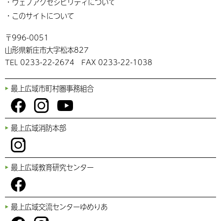
ウェブアクセシビリティについて
このサイトについて
〒996-0051
山形県新庄市大字松本827
TEL 0233-22-2674 FAX 0233-22-1038
最上広域市町村圏事務組合
You
Fac
Inst
最上広域消防本部
Tub
ebo
agr
e
ok
am
Inst
最上広域教育研究センター
agr
am
Fac
最上広域交流センターゆめりあ
ebo
ok