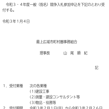
令和３・４年度一般（指名）競争入札参加申込を下記のとおり受
付する。
令和３年１月４日
最上広域市町村圏事務組合
理事長 山 尾 順 紀
記
１．受付業種 次の各業種
(１)建設工事
(２)測量・建設コンサルタント等
(３)物品・役務等
２．受付期間
令和３年２月１日(月）から令和３年２月２６日