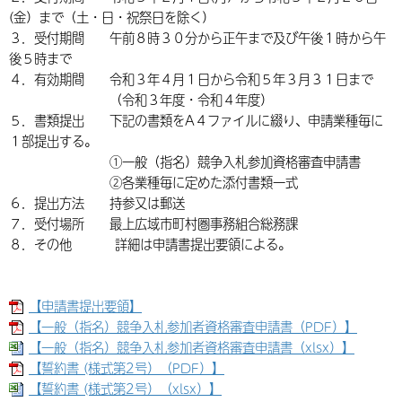
(金）まで（土・日・祝祭日を除く）
３．受付期間 午前８時３０分から正午まで及び午後１時から午
後５時まで
４．有効期間 令和３年４月１日から令和５年３月３１日まで
（令和３年度・令和４年度）
５．書類提出 下記の書類をA４ファイルに綴り、申請業種毎に
１部提出する。
①一般（指名）競争入札参加資格審査申請書
②各業種毎に定めた添付書類一式
６．提出方法 持参又は郵送
７．受付場所 最上広域市町村圏事務組合総務課
８．その他 詳細は申請書提出要領による。
【申請書提出要領】
【一般（指名）競争入札参加者資格審査申請書（PDF）】
【一般（指名）競争入札参加者資格審査申請書（xlsx）】
【誓約書 (様式第2号）（PDF）】
【誓約書 (様式第2号）（xlsx）】