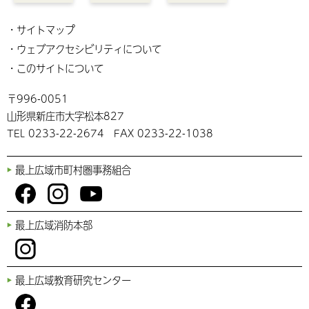
サイトマップ
ウェブアクセシビリティについて
このサイトについて
〒996-0051
山形県新庄市大字松本827
TEL 0233-22-2674 FAX 0233-22-1038
最上広域市町村圏事務組合
You
Fac
Inst
最上広域消防本部
Tub
ebo
agr
e
ok
am
Inst
最上広域教育研究センター
agr
am